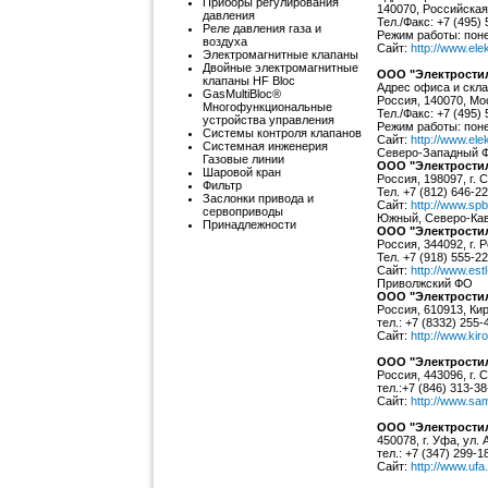
Приборы регулирования
140070, Российская
давления
Тел./Факс: +7 (495) 
Реле давления газа и
Режим работы: поне
воздуха
Сайт:
http://www.elek
Электромагнитные клапаны
Двойные электромагнитные
ООО "Электрости
клапаны HF Bloc
Адрес офиса и скла
GasMultiBloc®
Россия, 140070, Мо
Многофункциональные
Тел./Факс: +7 (495) 
устройства управления
Режим работы: поне
Системы контроля клапанов
Сайт:
http://www.elek
Системная инженерия
Северо-Западный 
Газовые линии
ООО "Электростил
Шаровой кран
Россия, 198097, г. 
Фильтр
Тел. +7 (812) 646-2
Заслонки привода и
Сайт:
http://www.spb
сервоприводы
Южный, Северо-Кав
Принадлежности
ООО "Электростил
Россия, 344092, г. 
Тел. +7 (918) 555-2
Сайт:
http://www.estl
Приволжский ФО
ООО "Электрости
Россия, 610913, Ки
тел.: +7 (8332) 255-
Сайт:
http://www.kiro
ООО "Электрости
Россия, 443096, г. 
тел.:+7 (846) 313-38
Сайт:
http://www.sam
ООО "Электрости
450078, г. Уфа, ул.
тел.: +7 (347) 299-1
Сайт:
http://www.ufa.