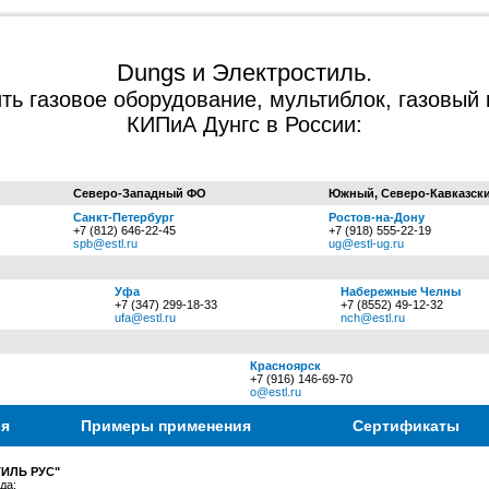
Dungs и Электростиль.
ить газовое оборудование, мультиблок, газовый 
КИПиА Дунгс в России:
Северо-Западный ФО
Южный, Северо-Кавказск
Санкт-Петербург
Ростов-на-Дону
+7 (812) 646-22-45
+7 (918) 555-22-19
spb@estl.ru
ug@estl-ug.ru
Уфа
Набережные Челны
+7 (347) 299-18-33
+7 (8552) 49-12-32
ufa@estl.ru
nch@estl.ru
Красноярск
+7 (916) 146-69-70
o@estl.ru
ия
Примеры применения
Сертификаты
ИЛЬ РУС"
да: