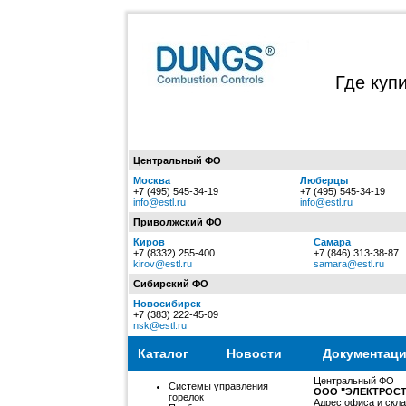
Где куп
Центральный ФО
Москва
Люберцы
+7 (495) 545-34-19
+7 (495) 545-34-19
info@estl.ru
info@estl.ru
Приволжский ФО
Киров
Самара
+7 (8332) 255-400
+7 (846) 313-38-87
kirov@estl.ru
samara@estl.ru
Сибирский ФО
Новосибирск
+7 (383) 222-45-09
nsk@estl.ru
Каталог
Новости
Документац
Центральный ФО
Системы управления
ООО "ЭЛЕКТРОСТ
горелок
Адрес офиса и скла