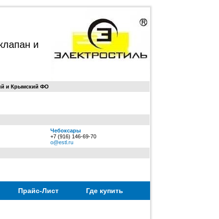
клапан и
ий и Крымский ФО
Чебоксары
+7 (916) 146-69-70
o@estl.ru
Прайс-Лист
Где купить