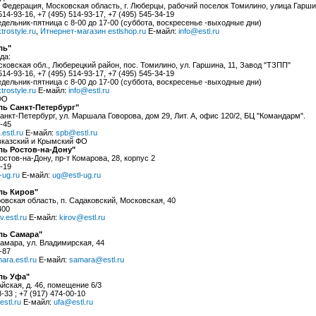
 Федерация, Московская область, г. Люберцы, рабочий поселок Томилино, улица Гаршин
514-93-16, +7 (495) 514-93-17, +7 (495) 545-34-19
дельник-пятница с 8-00 до 17-00 (суббота, воскресенье -выходные дни)
trostyle.ru
,
Итнернет-магазин estlshop.ru
Е-майл:
info@estl.ru
ль"
да:
сковская обл., Люберецкий район, пос. Томилино, ул. Гаршина, 11, Завод "ТЗПП"
514-93-16, +7 (495) 514-93-17, +7 (495) 545-34-19
дельник-пятница с 8-00 до 17-00 (суббота, воскресенье -выходные дни)
trostyle.ru
Е-майл:
info@estl.ru
ФО
ь Санкт-Петербург"
Санкт-Петербург, ул. Маршала Говорова, дом 29, Лит. А, офис 120/2, БЦ "Командарм".
2-45
.estl.ru
Е-майл:
spb@estl.ru
казский и Крымский ФО
ь Ростов-на-Дону"
Ростов-на-Дону, пр-т Комарова, 28, корпус 2
2-19
-ug.ru
Е-майл:
ug@estl-ug.ru
ль Киров"
ровская область, п. Садаковский, Московская, 40
400
v.estl.ru
Е-майл:
kirov@estl.ru
ль Самара"
Самара, ул. Владимирская, 44
-87
ara.estl.ru
Е-майл:
samara@estl.ru
ль Уфа"
 Айская, д. 46, помещение 6/3
8-33 ; +7 (917) 474-00-10
estl.ru
Е-майл:
ufa@estl.ru