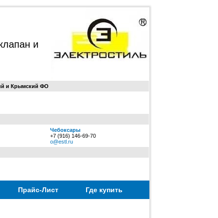
клапан и
ий и Крымский ФО
Чебоксары
+7 (916) 146-69-70
o@estl.ru
Прайс-Лист
Где купить