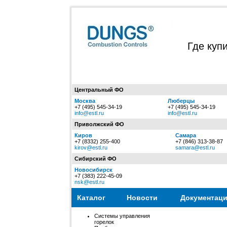
Где куп
Центральный ФО
Москва
Люберцы
+7 (495) 545-34-19
+7 (495) 545-34-19
info@estl.ru
info@estl.ru
Приволжский ФО
Киров
Самара
+7 (8332) 255-400
+7 (846) 313-38-87
kirov@estl.ru
samara@estl.ru
Сибирский ФО
Новосибирск
+7 (383) 222-45-09
nsk@estl.ru
Каталог
Новости
Документац
Системы управления
горелок