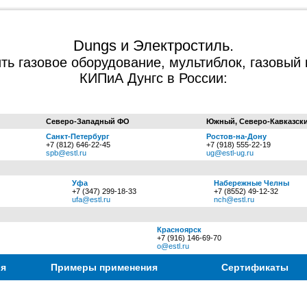
Dungs и Электростиль.
ить газовое оборудование, мультиблок, газовый 
КИПиА Дунгс в России:
Северо-Западный ФО
Южный, Северо-Кавказск
Санкт-Петербург
Ростов-на-Дону
+7 (812) 646-22-45
+7 (918) 555-22-19
spb@estl.ru
ug@estl-ug.ru
Уфа
Набережные Челны
+7 (347) 299-18-33
+7 (8552) 49-12-32
ufa@estl.ru
nch@estl.ru
Красноярск
+7 (916) 146-69-70
o@estl.ru
ия
Примеры применения
Сертификаты