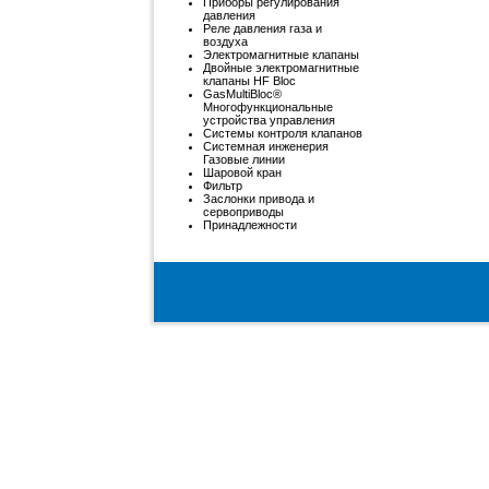
Приборы регулирования
давления
Реле давления газа и
воздуха
Электромагнитные клапаны
Двойные электромагнитные
клапаны HF Bloc
GasMultiBloc®
Многофункциональные
устройства управления
Системы контроля клапанов
Системная инженерия
Газовые линии
Шаровой кран
Фильтр
Заслонки привода и
сервоприводы
Принадлежности